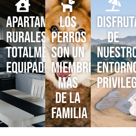
Apartamentos
Los
Disfrut
rurales
perros
de
totalmente
son un
nuestr
equipados
miembro
entorn
más
privile
de la
familia