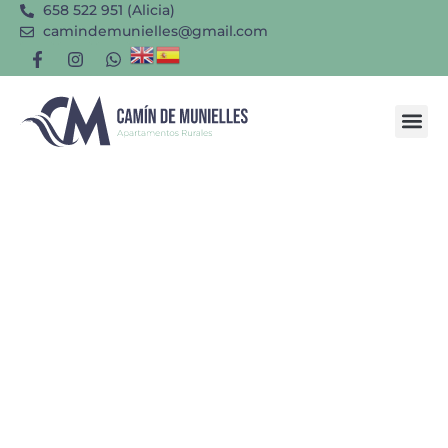
658 522 951 (Alicia)
camindemunielles@gmail.com